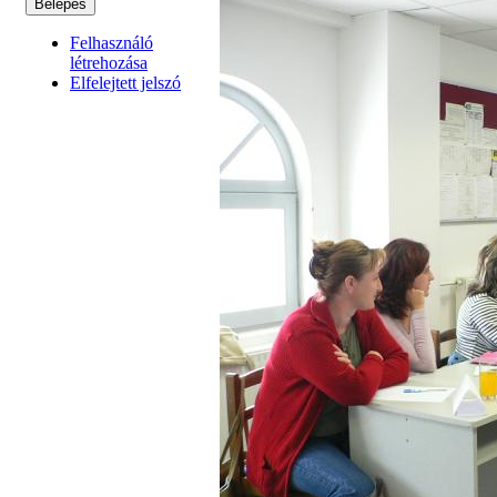
Felhasználó
létrehozása
Elfelejtett jelszó