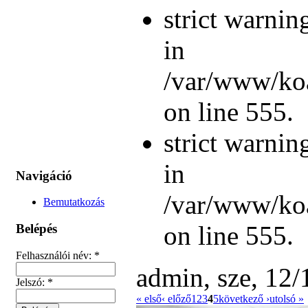
strict warnin
in
/var/www/koa
on line 555.
strict warnin
in
Navigáció
/var/www/koa
Bemutatkozás
on line 555.
Belépés
Felhasználói név:
*
admin, sze, 12/
Jelszó:
*
« első
‹ előző
1
2
3
4
5
következő ›
utolsó »