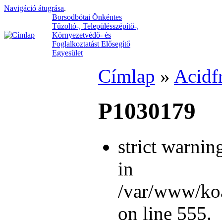
Navigáció átugrása
.
Borsodbótai Önkéntes
Tűzoltó-, Településszépítő-,
Környezetvédő- és
Foglalkoztatást Elősegítő
Egyesület
Címlap
»
Acidf
P1030179
strict warnin
in
/var/www/koa
on line 555.