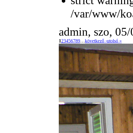
strict warnin
/var/www/koa
admin, szo, 05/
1
2
3
4
5
6
7
8
9
…
következő ›
utolsó »