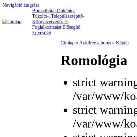
Navigáció átugrása
.
Borsodbótai Önkéntes
Tűzoltó-, Településszépítő-,
Környezetvédő- és
Foglalkoztatást Elősegítő
Egyesület
Címlap
»
Acidfree albums
»
Képtár
Romológia
strict warnin
/var/www/koa
strict warnin
/var/www/koa