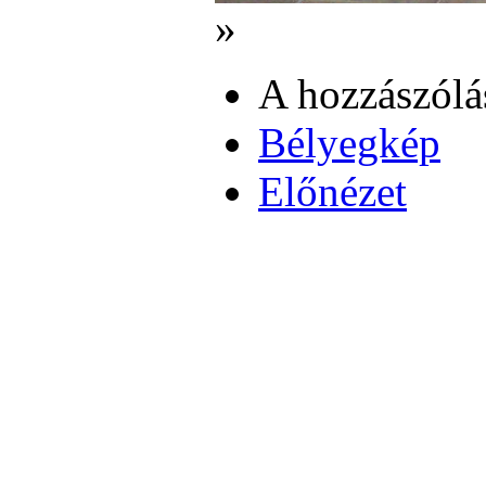
»
A hozzászól
Bélyegkép
Előnézet